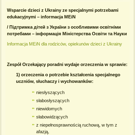
Wsparcie dzieci z Ukrainy ze specjalnymi potrzebami
edukacyjnymi – informacja MEiN
/ Підтримка дітей з України з особливими освітніми
потребами – інформація Міністерства Освіти та Науки
Informacja MEiN dla rodziców, opiekunów dzieci z Ukrainy
Zespół Orzekający poradni wydaje orzeczenia w sprawie:
1) orzeczenia o potrzebie kształcenia specjalnego
uczniów, słuchaczy i wychowanków:
niesłyszących
słabosłyszących
niewidomych
słabowidzących
z niepełnosprawnością ruchową, w tym z
afazją,